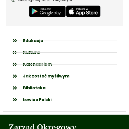
Edukacja
Kultura
Kalendarium
Jak zostać myśliwym
Biblioteka
Łowiec Polski
Zarząd Okręgowy