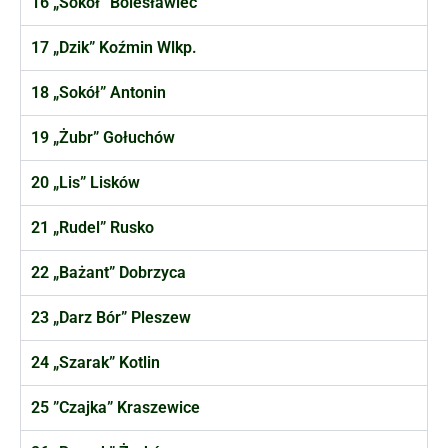
16 „Sokół” Bolesławiec
17 „Dzik” Koźmin Wlkp.
18 „Sokół” Antonin
19 „Żubr” Gołuchów
20 „Lis” Lisków
21 „Rudel” Rusko
22 „Bażant” Dobrzyca
23 „Darz Bór” Pleszew
24 „Szarak” Kotlin
25 ”Czajka” Kraszewice