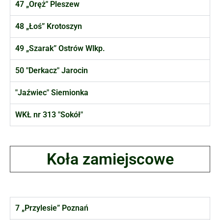
47 „Oręż" Pleszew
48 „Łoś” Krotoszyn
49 „Szarak” Ostrów Wlkp.
50 "Derkacz" Jarocin
"Jaźwiec" Siemionka
WKŁ nr 313 "Sokół"
Koła zamiejscowe
7 „Przylesie” Poznań