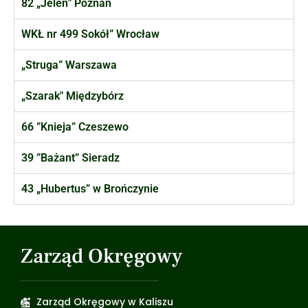
82 „Jeleń" Poznań
WKŁ nr 499 Sokół” Wrocław
„Struga” Warszawa
„Szarak" Międzybórz
66 ”Knieja” Czeszewo
39 ”Bażant” Sieradz
43 „Hubertus” w Brończynie
Zarząd Okręgowy
Zarząd Okręgowy w Kaliszu