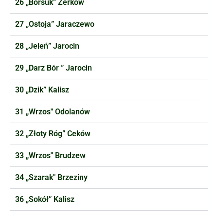
26 „Borsuk” Żerków
27 „Ostoja” Jaraczewo
28 „Jeleń” Jarocin
29 „Darz Bór ” Jarocin
30 „Dzik” Kalisz
31 „Wrzos" Odolanów
32 „Złoty Róg” Ceków
33 „Wrzos" Brudzew
34 „Szarak" Brzeziny
36 „Sokół” Kalisz