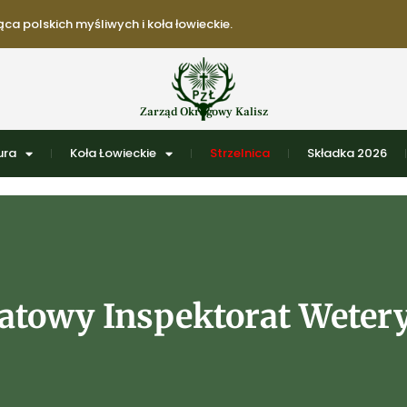
ca polskich myśliwych i koła łowieckie.
Zarząd Okręgowy Kalisz
ura
Koła Łowieckie
Strzelnica
Składka 2026
atowy Inspektorat Wetery