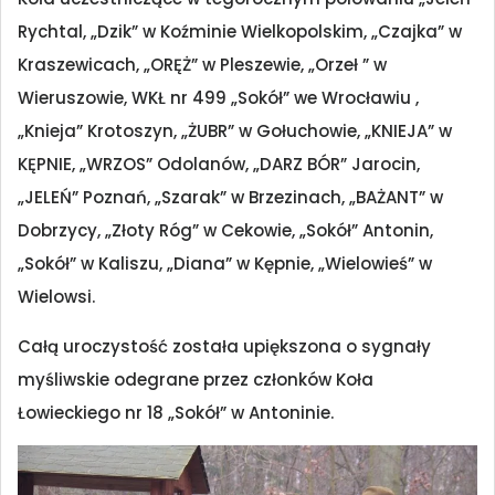
Rychtal, „Dzik” w Koźminie Wielkopolskim, „Czajka” w
Kraszewicach, „ORĘŻ” w Pleszewie, „Orzeł ” w
Wieruszowie, WKŁ nr 499 „Sokół” we Wrocławiu ,
„Knieja” Krotoszyn, „ŻUBR” w Gołuchowie, „KNIEJA” w
KĘPNIE, „WRZOS” Odolanów, „DARZ BÓR” Jarocin,
„JELEŃ” Poznań, „Szarak” w Brzezinach, „BAŻANT” w
Dobrzycy, „Złoty Róg” w Cekowie, „Sokół” Antonin,
„Sokół” w Kaliszu, „Diana” w Kępnie, „Wielowieś” w
Wielowsi.
Całą uroczystość została upiększona o sygnały
myśliwskie odegrane przez członków Koła
Łowieckiego nr 18 „Sokół” w Antoninie.