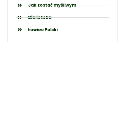
Jak zostać myśliwym
Biblioteka
Łowiec Polski