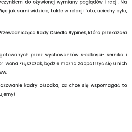
rzyczynkiem do ożywionej wymiany poglądów i racji. Na
ięc jak sami widzicie, także w relacji foto, uciechy było,
Przewodnicząca Rady Osiedla Rypinek, która przekazała
gotowanych przez wychowanków słodkości- sernika i
or Iwona Frąszczak, będzie można zaopatrzyć się u nich
ww.
ażowanie kadry ośrodka, aż chce się wspomagać to
kujemy!