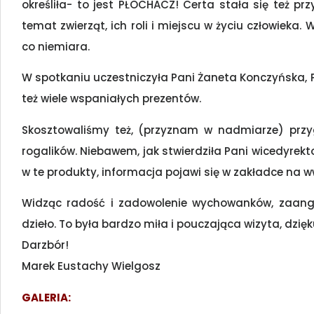
określiła- to jest PŁOCHACZ! Certa stała się też p
temat zwierząt, ich roli i miejscu w życiu człowieka. W
co niemiara.
W spotkaniu uczestniczyła Pani Żaneta Konczyńska, 
też wiele wspaniałych prezentów.
Skosztowaliśmy też, (przyznam w nadmiarze) przy
rogalików. Niebawem, jak stwierdziła Pani wicedyrekt
w te produkty, informacja pojawi się w zakładce na w
Widząc radość i zadowolenie wychowanków, zaang
dzieło. To była bardzo miła i pouczająca wizyta, dzię
Darzbór!
Marek Eustachy Wielgosz
GALERIA: