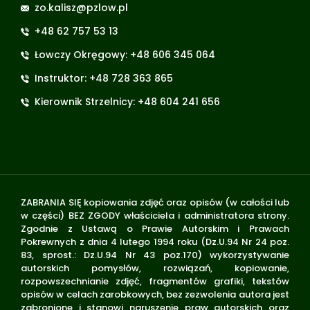
zo.kalisz@pzlow.pl
+48 62 757 53 13
Łowczy Okręgowy: +48 606 345 064
Instruktor: +48 728 363 865
Kierownik Strzelnicy: +48 604 241 656
ZABRANIA SIĘ kopiowania zdjęć oraz opisów (w całości lub
w części) BEZ ZGODY właściciela i administratora strony.
Zgodnie z Ustawą o Prawie Autorskim i Prawach
Pokrewnych z dnia 4 lutego 1994 roku (Dz.U.94 Nr 24 poz.
83, sprost.: Dz.U.94 Nr 43 poz.170) wykorzystywanie
autorskich pomysłów, rozwiązań, kopiowanie,
rozpowszechnianie zdjęć, fragmentów grafiki, tekstów
opisów w celach zarobkowych, bez zezwolenia autora jest
zabronione i stanowi naruszenie praw autorskich oraz