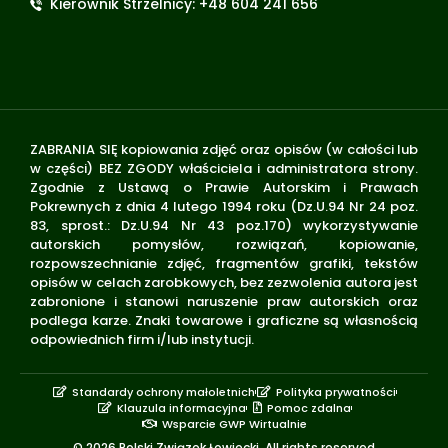
Kierownik Strzelnicy: +48 604 241 656
ZABRANIA SIĘ kopiowania zdjęć oraz opisów (w całości lub
w części) BEZ ZGODY właściciela i administratora strony.
Zgodnie z Ustawą o Prawie Autorskim i Prawach
Pokrewnych z dnia 4 lutego 1994 roku (Dz.U.94 Nr 24 poz.
83, sprost.: Dz.U.94 Nr 43 poz.170) wykorzystywanie
autorskich pomysłów, rozwiązań, kopiowanie,
rozpowszechnianie zdjęć, fragmentów grafiki, tekstów
opisów w celach zarobkowych, bez zezwolenia autora jest
zabronione i stanowi naruszenie praw autorskich oraz
podlega karze. Znaki towarowe i graficzne są własnością
odpowiednich firm i/lub instytucji.
Standardy ochrony małoletnich
Polityka prywatności
Klauzula informacyjna
Pomoc zdalna
Wsparcie GWP Wirtualnie
© 2026 Polski Związek Łowiecki. All rights reserved